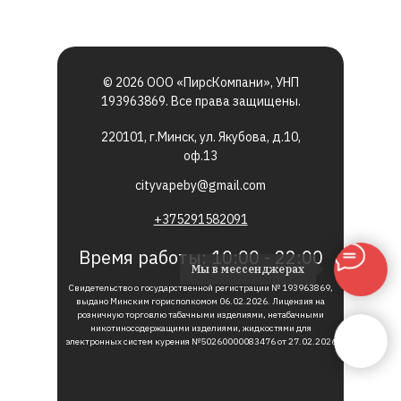
© 2026 ООО «ПирсКомпани», УНП
193963869. Все права защищены.
220101, г.Минск, ул. Якубова, д.10,
оф.13
cityvapeby@gmail.com
+375291582091
Время работы: 10:00 - 22:00
Мы в мессенджерах
Свидетельство о государственной регистрации № 193963869,
выдано Минским горисполкомом 06.02.2026. Лицензия на
розничную торговлю табачными изделиями, нетабачными
никотиносодержащими изделиями, жидкостями для
электронных систем курения №50260000083476 от 27.02.2026