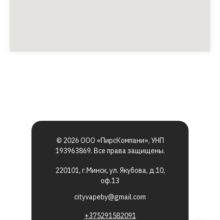
© 2026 ООО «ПирсКомпани», УНП
193963869. Все права защищены.
220101, г.Минск, ул. Якубова, д.10,
оф.13
cityvapeby@gmail.com
+375291582091