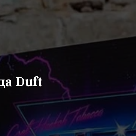
да Duft