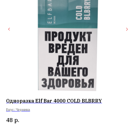
Одноразка Elf Bar 4000 COLD BLBRRY
Од
Вкус: Черника
Вку
48
р.
5