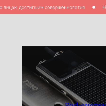
гшим совершеннолетия
На нашем сайте в
Pod-систе