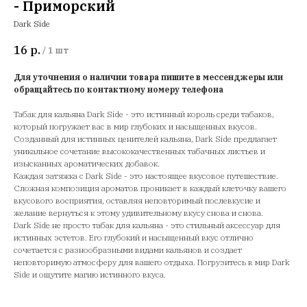
- Приморский
Dark Side
16
р.
/
1 шт
Для уточнения о наличии товара пишите в мессенджеры или
обращайтесь по контактному номеру телефона
Табак для кальяна Dark Side - это истинный король среди табаков,
который погружает вас в мир глубоких и насыщенных вкусов.
Созданный для истинных ценителей кальяна, Dark Side предлагает
уникальное сочетание высококачественных табачных листьев и
изысканных ароматических добавок.
Каждая затяжка с Dark Side - это настоящее вкусовое путешествие.
Сложная композиция ароматов проникает в каждый клеточку вашего
вкусового восприятия, оставляя неповторимый послевкусие и
желание вернуться к этому удивительному вкусу снова и снова.
Dark Side не просто табак для кальяна - это стильный аксессуар для
истинных эстетов. Его глубокий и насыщенный вкус отлично
сочетается с разнообразными видами кальянов и создает
неповторимую атмосферу для вашего отдыха. Погрузитесь в мир Dark
Side и ощутите магию истинного вкуса.