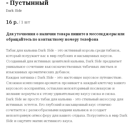
- Пустынный
Dark Side
16
р.
/
1 шт
Для уточнения о наличии товара пишите в мессенджеры или
обращайтесь по контактному номеру телефона
Табак для кальяна Dark Side - это истинный король среди табаков,
который погружает вас в мир глубоких и насыщенных вкусов.
Созданный для истинных ценителей кальяна, Dark Side предлагает
уникальное сочетание высококачественных табачных листьев и
изысканных ароматических добавок.
Каждая затяжка с Dark Side - это настоящее вкусовое путешествие.
Сложная композиция ароматов проникает в каждый клеточку вашего
вкусового восприятия, оставляя неповторимый послевкусие и
желание вернуться к этому удивительному вкусу снова и снова.
Dark Side не просто табак для кальяна - это стильный аксессуар для
истинных эстетов. Его глубокий и насыщенный вкус отлично
сочетается с разнообразными видами кальянов и создает
неповторимую атмосферу для вашего отдыха. Погрузитесь в мир Dark
Side и ощутите магию истинного вкуса.