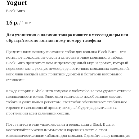
Yogurt
Black Burn
16
р.
/
1 шт
Для уточнения о наличии товара пишите в мессенджеры или
обращайтесь по контактному номеру телефона
Представляем вашему вниманию табак для кальяна Black Burn - это
истинное воплощение стиля и качества в мире кальянного табака.
Black Burn предлагает вам непревзойденный вкус и аромат, который
перенесет вас в уютную атмосферу восточных кальянных заведений,
наполнив каждый вдох приятной дымкой и богатыми вкусовыми
оттенками.
Каждая порция Black Burn создана с заботой о вашем удовольствии и
насыщенности вкуса. Благодаря тщательно подобранным сортам
табака и уникальным рецептам, этот табак обеспечивает стабильное
горение и насыщенный аромат, который будет радовать вас на
протяжении всей кальянной сессии.
Погрузитесь в мир удовольствия и релаксации с Black Burn и
наслаждайтесь каждым моментом парения вместе с этим
высококачественным табаком для кальяна. Сделайте вашу кальянную