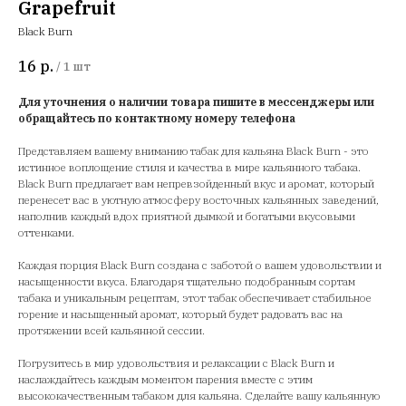
Grapefruit
Black Burn
16
р.
/
1 шт
Для уточнения о наличии товара пишите в мессенджеры или
обращайтесь по контактному номеру телефона
Представляем вашему вниманию табак для кальяна Black Burn - это
истинное воплощение стиля и качества в мире кальянного табака.
Black Burn предлагает вам непревзойденный вкус и аромат, который
перенесет вас в уютную атмосферу восточных кальянных заведений,
наполнив каждый вдох приятной дымкой и богатыми вкусовыми
оттенками.
Каждая порция Black Burn создана с заботой о вашем удовольствии и
насыщенности вкуса. Благодаря тщательно подобранным сортам
табака и уникальным рецептам, этот табак обеспечивает стабильное
горение и насыщенный аромат, который будет радовать вас на
протяжении всей кальянной сессии.
Погрузитесь в мир удовольствия и релаксации с Black Burn и
наслаждайтесь каждым моментом парения вместе с этим
высококачественным табаком для кальяна. Сделайте вашу кальянную