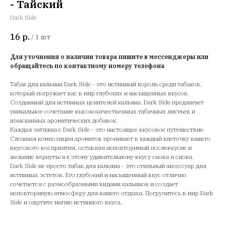
- Тайский
Dark Side
16
р.
/
1 шт
Для уточнения о наличии товара пишите в мессенджеры или
обращайтесь по контактному номеру телефона
Табак для кальяна Dark Side - это истинный король среди табаков,
который погружает вас в мир глубоких и насыщенных вкусов.
Созданный для истинных ценителей кальяна, Dark Side предлагает
уникальное сочетание высококачественных табачных листьев и
изысканных ароматических добавок.
Каждая затяжка с Dark Side - это настоящее вкусовое путешествие.
Сложная композиция ароматов проникает в каждый клеточку вашего
вкусового восприятия, оставляя неповторимый послевкусие и
желание вернуться к этому удивительному вкусу снова и снова.
Dark Side не просто табак для кальяна - это стильный аксессуар для
истинных эстетов. Его глубокий и насыщенный вкус отлично
сочетается с разнообразными видами кальянов и создает
неповторимую атмосферу для вашего отдыха. Погрузитесь в мир Dark
Side и ощутите магию истинного вкуса.