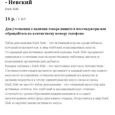
- Невский
Dark Side
16
р.
/
1 шт
Для уточнения о наличии товара пишите в мессенджеры или
обращайтесь по контактному номеру телефона
Табак для кальяна Dark Side - это истинный король среди табаков,
который погружает вас в мир глубоких и насыщенных вкусов.
Созданный для истинных ценителей кальяна, Dark Side предлагает
уникальное сочетание высококачественных табачных листьев и
изысканных ароматических добавок.
Каждая затяжка с Dark Side - это настоящее вкусовое путешествие.
Сложная композиция ароматов проникает в каждый клеточку вашего
вкусового восприятия, оставляя неповторимый послевкусие и
желание вернуться к этому удивительному вкусу снова и снова.
Dark Side не просто табак для кальяна - это стильный аксессуар для
истинных эстетов. Его глубокий и насыщенный вкус отлично
сочетается с разнообразными видами кальянов и создает
неповторимую атмосферу для вашего отдыха. Погрузитесь в мир Dark
Side и ощутите магию истинного вкуса.