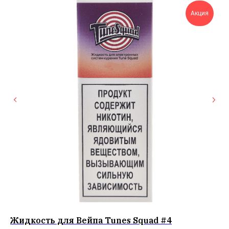
Акция
Жидкость для Вейпа Tunes Squad #4
Жи